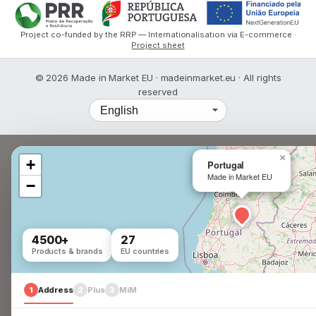
Project co-funded by the RRP — Internationalisation via E-commerce ·
Project sheet
© 2026 Made in Market EU · madeinmarket.eu · All rights
reserved
Language
×
+
Portugal
Made in Market EU
−
4500+
27
Products & brands
EU countries
1
Address
2
Plus
3
MiM