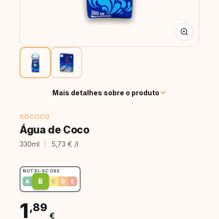
Mais detalhes sobre o produto
SOCOCO
Água de Coco
330ml
|
5,73 € /l
NUTRI-SCORE
B
A
C
D
E
1
,89
€