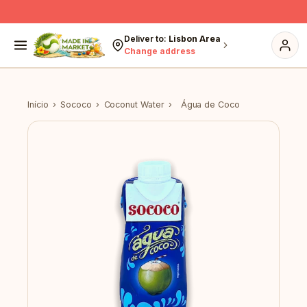
Skip to content
Deliver to:
Lisbon Area
Change address
Início
›
Sococo
›
Coconut Water
›
Água de Coco