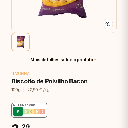
Mais detalhes sobre o produto
NAZINHA
Biscoito de Polvilho Bacon
100g
|
22,90 € /kg
NUTRI-SCORE
A
B
C
D
E
,29