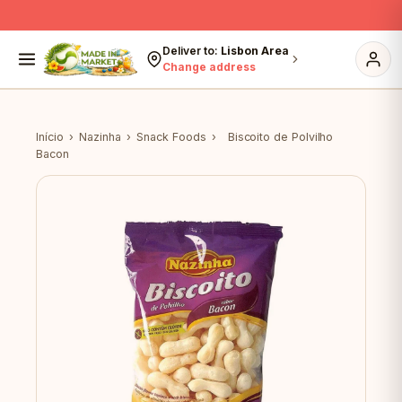
Skip to content
Deliver to:
Lisbon Area
Change address
Início
›
Nazinha
›
Snack Foods
›
Biscoito de Polvilho
Bacon