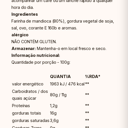
acompanhar um café ou um lanche rápido a qualquer
hora do dia.
Ingredientes
Farinha de mandioca (80%), gordura vegetal de soja,
sal, ovo, corante E 160b e aromas.
alérgico
NÃO CONTÉM GLUTEN.
Armazenar:
Mantenha-o em local fresco e seco.
Informação nutricional:
Quantidade por porção - 100g:
QUANTIA
%RDA*
valor energético
1963 kJ / 476 kcal
**
Carboidratos / dos
80g / 11g
**
quais açúcar
Proteínas
1,2g
**
gorduras totais
16g
**
gorduras saturadas
3,6g
**
Gorduras Trans
0g
**