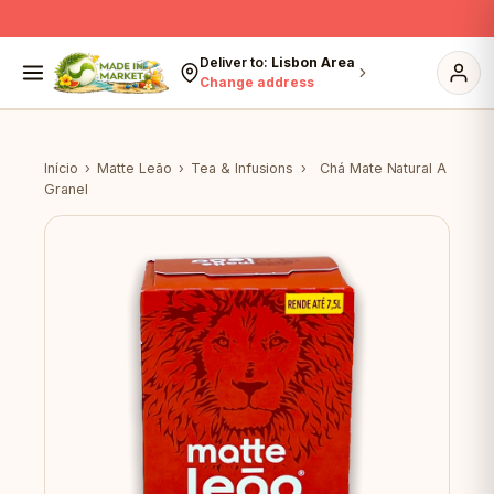
Skip to content
Deliver to:
Lisbon Area
Change address
Início
›
Matte Leão
›
Tea & Infusions
›
Chá Mate Natural A
Granel