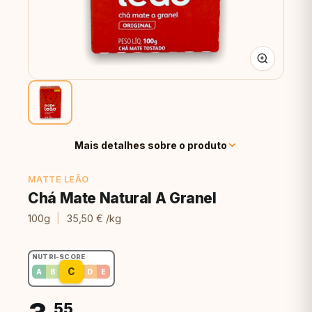
Mais detalhes sobre o produto
MATTE LEÃO
Chá Mate Natural A Granel
100g
|
35,50 € /kg
NUTRI-SCORE
C
A
B
D
E
,55