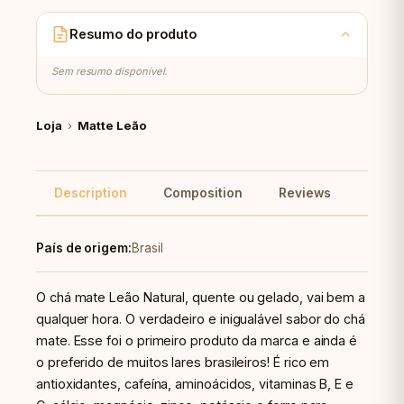
Resumo do produto
Sem resumo disponível.
Loja
›
Matte Leão
Description
Composition
Reviews
Reco
País de origem:
Brasil
O chá mate Leão Natural, quente ou gelado, vai bem a
qualquer hora. O verdadeiro e inigualável sabor do chá
mate. Esse foi o primeiro produto da marca e ainda é
o preferido de muitos lares brasileiros!
É rico em
antioxidantes, cafeína, aminoácidos, vitaminas B, E e