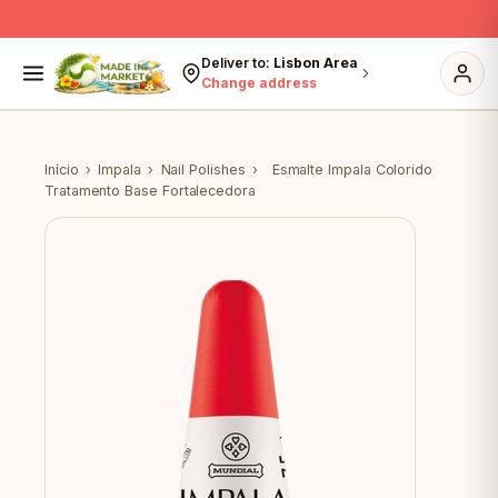
Skip to content
Deliver to:
Lisbon Area
Change address
Início
›
Impala
›
Nail Polishes
›
Esmalte Impala Colorido
Tratamento Base Fortalecedora