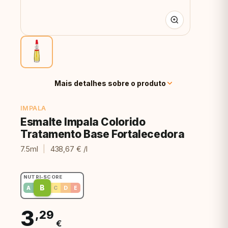
Mais detalhes sobre o produto
IMPALA
Esmalte Impala Colorido
Tratamento Base Fortalecedora
7.5ml
|
438,67 € /l
NUTRI-SCORE
B
A
C
D
E
3
,29
€