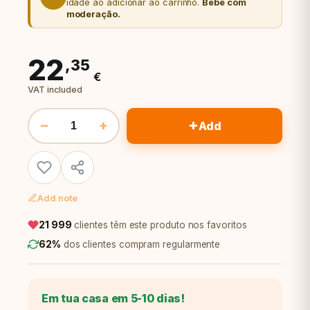
idade ao adicionar ao carrinho.
Bebe com
moderação.
22
,35
€
VAT included
+
−
+
Add
Add note
21 999
clientes têm este produto nos favoritos
62%
dos clientes compram regularmente
Em tua casa em 5-10 dias!