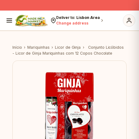
Skip to content
Deliver to:
Lisbon Area
Change address
Início
›
Mariquinhas
›
Licor de Ginja
›
Conjunto Licóbidos
- Licor de Ginja Mariquinhas com 12 Copos Chocolate