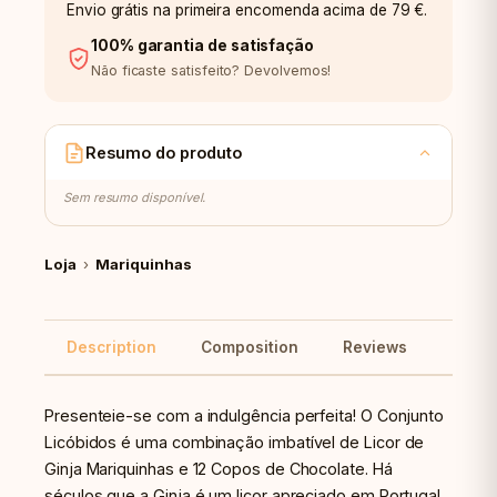
Envio grátis na primeira encomenda acima de 79 €.
100% garantia de satisfação
Não ficaste satisfeito? Devolvemos!
Resumo do produto
Sem resumo disponível.
Loja
›
Mariquinhas
Description
Composition
Reviews
Reco
Presenteie-se com a indulgência perfeita! O Conjunto
Licóbidos é uma combinação imbatível de Licor de
Ginja Mariquinhas e 12 Copos de Chocolate. Há
séculos que a Ginja é um licor apreciado em Portugal